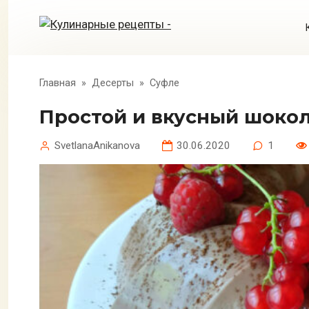
Перейти
к
контенту
Главная
»
Десерты
»
Суфле
Простой и вкусный шоко
SvetlanaAnikanova
30.06.2020
1