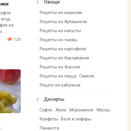
Овощи
вики
Рецепты из моркови
суфле
ягод.
Рецепты из Артишоков
фле из
Рецепты из капусты
ы.
0
120
Рецепты из тыквы
Рецепты из картофеля
Рецепты из баклажанов
Рецепты из Фасоли
Рецепты из перца
Свекла
Рецепт из кабачков
Десерты
Суфле
Желе
Мороженое
Муссы
Конфеты
Безе и зефиры
Панакота
в