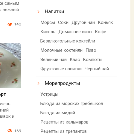
аже самым
о нежный
Напитки
Морсы
Соки
Другой чай
Коньяк
0
142
Кисель
Домашнее вино
Кофе
Безалкогольные коктейли
Молочные коктейли
Пиво
Зеленый чай
Квас
Компоты
Фруктовые напитки
Черный чай
Морепродукты
Устрицы
ерт
Блюда из морских гребешков
очень
тний
Блюда из мидий
ливок и
Рецепты из кальмаров
1
169
Рецепты из трепангов