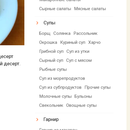
Сырные салаты
Мясные салаты
Супы
Борщ
Солянка
Рассольник
Окрошка
Куриный суп
Харчо
Грибной суп
Суп из утки
десерт
Сырный суп
Суп с мясом
й десерт.
Рыбные супы
Суп из морепродуктов
Суп из субпродуктов
Прочие супы
Молочные супы
Бульоны
Свекольник
Овощные супы
Гарнир
Гарнир из макарон