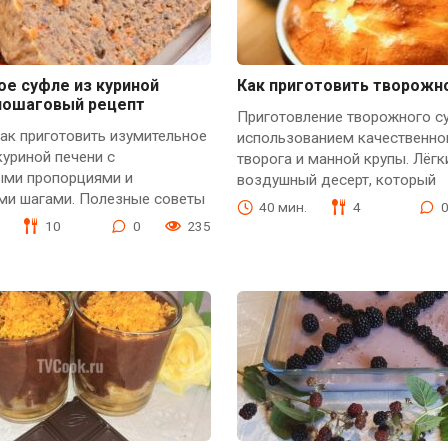
ое суфле из куриной
Как приготовить творожн
 пошаговый рецепт
Приготовление творожного с
как приготовить изумительное
использованием качественно
куриной печени с
творога и манной крупы. Лёгк
ыми пропорциями и
воздушный десерт, который
ми шагами. Полезные советы
40 мин.
4
10
0
235