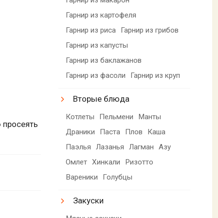
Гарнир из картофеля
Гарнир из риса
Гарнир из грибов
Гарнир из капусты
Гарнир из баклажанов
Гарнир из фасоли
Гарнир из круп
Вторые блюда
Котлеты
Пельмени
Манты
ю просеять
Драники
Паста
Плов
Каша
Паэлья
Лазанья
Лагман
Азу
Омлет
Хинкали
Ризотто
Вареники
Голубцы
Закуски