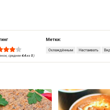
тинг
Метки:
Охлаждённым
Настаивать
Ви
енок, среднее
4.4
из
5
)