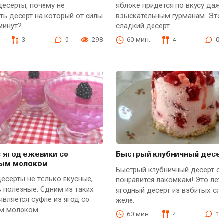
есерты, почему не
яблоке придется по вкусу д
ть десерт на который от силы
взыскательным гурманам. Эт
 минут?
сладкий десерт
3
0
298
60 мин.
4
 ягод ежевики со
Быстрый клубничный дес
ым молоком
Быстрый клубничный десерт 
есерты не только вкусные,
понравится лакомкам! Это ле
ь полезные. Одним из таких
ягодный десерт из взбитых с
является суфле из ягод со
желе.
м молоком
60 мин.
4