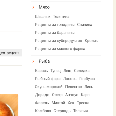
Мясо
Шашлык
Телятина
Рецепты из говядины
Свинина
Рецепты из баранины
Рецепты из субпродуктов
Кролик
Рецепты из мясного фарша
део-рецепт
Рыба
Карась
Тунец
Лещ
Селедка
Рыбный фарш
Лосось
Горбуша
Окунь морской
Пеленгас
Линь
Дорадо
Осетр
Анчоус
Карп
Форель
Минтай
Хек
Треска
Камбала
Стерлядь
Тиляпия