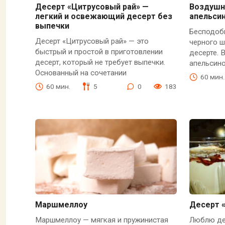
Десерт «Цитрусовый рай» —
Воздушн
легкий и освежающий десерт без
апельси
выпечки
Бесподобн
Десерт «Цитрусовый рай» — это
черного 
быстрый и простой в приготовлении
десерте.
десерт, который не требует выпечки.
апельсин
Основанный на сочетании
60 мин.
60 мин.
5
0
183
Маршмеллоу
Десерт 
Маршмеллоу — мягкая и пружинистая
Люблю де