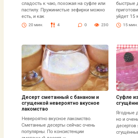
сладость к чаю, похожая на суфле или
быстрые д
пастилу. Пружинистые зефирки можно
приготови
есть, и как
уйдет 15
20 мин.
4
0
230
15 мин.
Десерт сметанный с бананом и
Суфле из
сгущенкой невероятно вкусное
сгущённ
лакомство
Ягодные д
Невероятно вкусное лакомство.
но и очен
Сметанные десерты сейчас очень
десертов 
популярны. По консистенции
сгущённы
сметанный десерт —