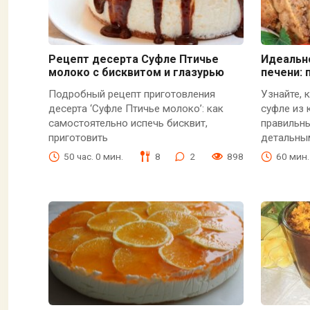
Рецепт десерта Суфле Птичье
Идеальн
молоко с бисквитом и глазурью
печени:
Подробный рецепт приготовления
Узнайте, 
десерта ‘Суфле Птичье молоко’: как
суфле из 
самостоятельно испечь бисквит,
правильн
приготовить
детальны
50 час. 0 мин.
8
2
898
60 мин.