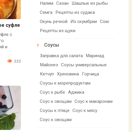
Налим
Сазан
Шашлык из рыбы
Семга
Рецепты из судака
Окунь речной
Из скумбрии
Сом
ое суфле
Рецепты из щуки
уфле с
го
Соусы
ий и
Заправка для салата
Маринад
0
222
Майонез
Соусы универсальные
Кетчуп
Хреновина
Горчица
Соусы к морепродуктам
Соус к рыбе
Аджика
Соус к овощам
Соус к макаронам
Соусы к птице
Соус к мясу
Соус к овощам