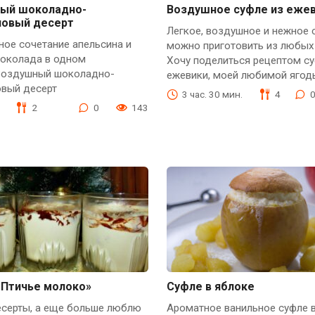
ый шоколадно-
Воздушное суфле из еже
новый десерт
Легкое, воздушное и нежное 
ое сочетание апельсина и
можно приготовить из любых 
шоколада в одном
Хочу поделиться рецептом су
 Воздушный шоколадно-
ежевики, моей любимой ягод
овый десерт
3 час. 30 мин.
4
2
0
143
«Птичье молоко»
Суфле в яблоке
серты, а еще больше люблю
Ароматное ванильное суфле 