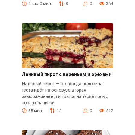
4 час. 0 мин.
8
0
364
Ленивый пирог с вареньем и орехами
Натёртый пирог — это когда половина
теста идёт на основу, а вторая
замораживается и трётся на тёрке прямо
поверх начинки.
55 мин.
12
0
212