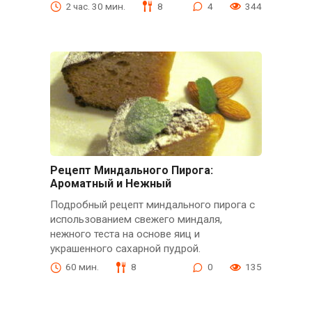
2 час. 30 мин.
8
4
344
Рецепт Миндального Пирога:
Ароматный и Нежный
Подробный рецепт миндального пирога с
использованием свежего миндаля,
нежного теста на основе яиц и
украшенного сахарной пудрой.
60 мин.
8
0
135