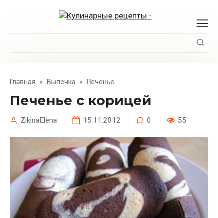
Перейти
к
контенту
Поиск:
Главная
»
Выпечка
»
Печенье
Печенье с корицей
ZikinaElena
15.11.2012
0
55