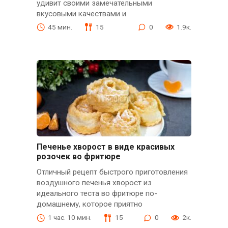
удивит своими замечательными
вкусовыми качествами и
45 мин.
15
0
1.9к.
Печенье хворост в виде красивых
розочек во фритюре
Отличный рецепт быстрого приготовления
воздушного печенья хворост из
идеального теста во фритюре по-
домашнему, которое приятно
1 час. 10 мин.
15
0
2к.