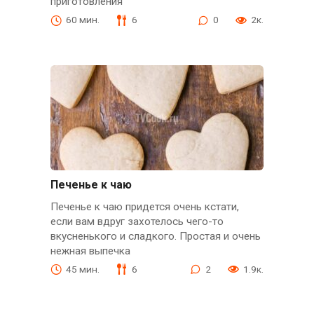
приготовления
60 мин.
6
0
2к.
Печенье к чаю
Печенье к чаю придется очень кстати,
если вам вдруг захотелось чего-то
вкусненького и сладкого. Простая и очень
нежная выпечка
45 мин.
6
2
1.9к.