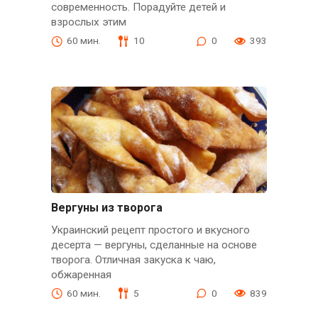
современность. Порадуйте детей и
взрослых этим
60 мин.
10
0
393
Вергуны из творога
Украинский рецепт простого и вкусного
десерта — вергуны, сделанные на основе
творога. Отличная закуска к чаю,
обжаренная
60 мин.
5
0
839