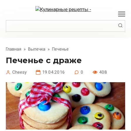
Перейти
к
контенту
Поиск:
Главная
»
Выпечка
»
Печенье
Печенье с драже
Cheesy
19.04.2016
0
408