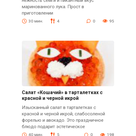
нежность семги и пикантный вкус
маринованного лука. Прост в
приготовлении
30 мин.
4
0
95
Салат «Кошачий» в тарталетках с
красной и черной икрой
Изысканный салат в тарталетках с
красной и черной икрой, слабосоленой
форелью и авокадо. Это праздничное
блюдо подарит эстетическое
40 мин.
5
0
198