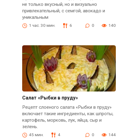
не только вкусный, но и визуально
привлекательный, с семгой, авокадо и
уникальным
1 час. 30 мин.
6
0
140
Салат «Рыбки в пруду»
Рецепт слоеного салата «Рыбки в пруду»
включает такие ингредиенты, как шпроты,
картофель, морковь, лук, яйца, сыр и
зелень.
45 мин.
4
0
144