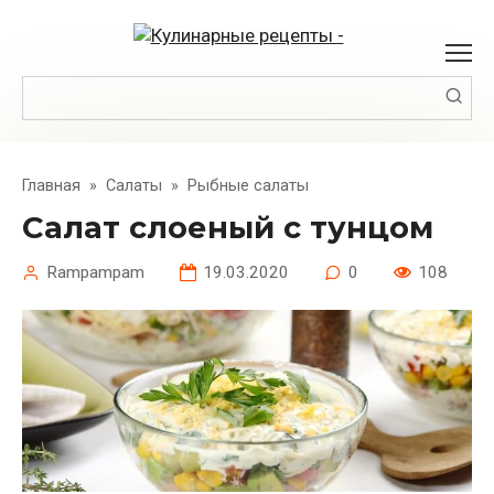
Перейти
к
контенту
Поиск:
Главная
»
Салаты
»
Рыбные салаты
Салат слоеный с тунцом
Rampampam
19.03.2020
0
108