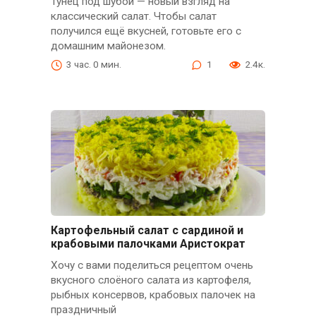
Тунец под шубой — новый взгляд на
классический салат. Чтобы салат
получился ещё вкусней, готовьте его с
домашним майонезом.
3 час. 0 мин.
1
2.4к.
Картофельный салат с сардиной и
крабовыми палочками Аристократ
Хочу с вами поделиться рецептом очень
вкусного слоёного салата из картофеля,
рыбных консервов, крабовых палочек на
праздничный