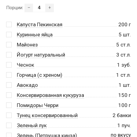
Порции:
–
+
Капуста Пекинская
200
г
Куринные яйца
5
шт.
Майонез
5
ст.л.
Йогурт натуральный
3
ст.л.
Чеснок
1
зуб.
Горчица (с хреном)
1
ст.л.
Авокадо
1
шт.
Консервированная кукуруза
150
г
Помидоры Черри
100
г
Тунец консервированный
2
банки
Зеленый лук
1
пуч.
по вкусу
Зелень (Петрушка кинза)