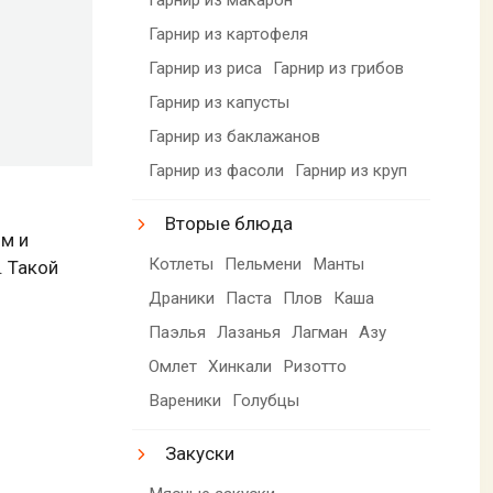
Гарнир из картофеля
Гарнир из риса
Гарнир из грибов
Гарнир из капусты
Гарнир из баклажанов
Гарнир из фасоли
Гарнир из круп
Вторые блюда
м и
Котлеты
Пельмени
Манты
. Такой
Драники
Паста
Плов
Каша
Паэлья
Лазанья
Лагман
Азу
Омлет
Хинкали
Ризотто
Вареники
Голубцы
Закуски