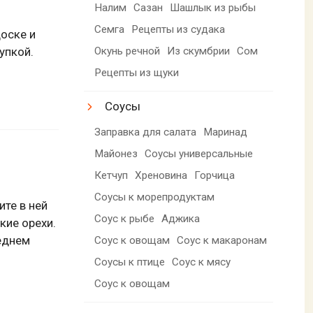
Налим
Сазан
Шашлык из рыбы
Семга
Рецепты из судака
оске и
Окунь речной
Из скумбрии
Сом
упкой.
Рецепты из щуки
Соусы
Заправка для салата
Маринад
Майонез
Соусы универсальные
Кетчуп
Хреновина
Горчица
Соусы к морепродуктам
ите в ней
Соус к рыбе
Аджика
кие орехи.
еднем
Соус к овощам
Соус к макаронам
Соусы к птице
Соус к мясу
Соус к овощам