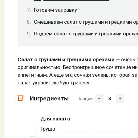
Готовим заправку
Смешиваем салат с грушами и грецкими о
Подаем салат с грушами и грецкими ореха
Салат с грушами и грецкими орехами
— очень 
оригинальностью. Беспроигрышное сочетание ин
аппетитным. А еще эта сочная зелень, которая 
салат украсит любую трапезу.
Ингредиенты
Порции:
–
+
Для салата
Груша