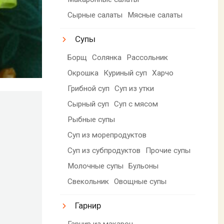
Сырные салаты
Мясные салаты
Супы
Борщ
Солянка
Рассольник
Окрошка
Куриный суп
Харчо
Грибной суп
Суп из утки
Сырный суп
Суп с мясом
Рыбные супы
Суп из морепродуктов
Суп из субпродуктов
Прочие супы
Молочные супы
Бульоны
Свекольник
Овощные супы
Гарнир
Гарнир из макарон