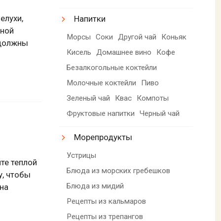
елухи,
Напитки
дной
Морсы
Соки
Другой чай
Коньяк
 должны
Кисель
Домашнее вино
Кофе
Безалкогольные коктейли
Молочные коктейли
Пиво
Зеленый чай
Квас
Компоты
Фруктовые напитки
Черный чай
Морепродукты
Устрицы
те теплой
Блюда из морских гребешков
у, чтобы
Блюда из мидий
 на
Рецепты из кальмаров
Рецепты из трепангов