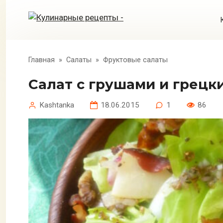
Перейти
к
контенту
Главная
»
Салаты
»
Фруктовые салаты
Салат с грушами и грец
Kashtanka
18.06.2015
1
86