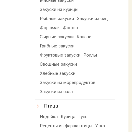
Мясные закуски
Закуски из курицы
Рыбные закуски
Закуски из яиц
Форшмак
Фондю
Сырные закуски
Канапе
Грибные закуски
Фруктовые закуски
Роллы
Овощные закуски
Хлебные закуски
Закуски из морепродуктов
Закуски из сала
Птица
Индейка
Курица
Гусь
Рецепты из фарша птицы
Утка