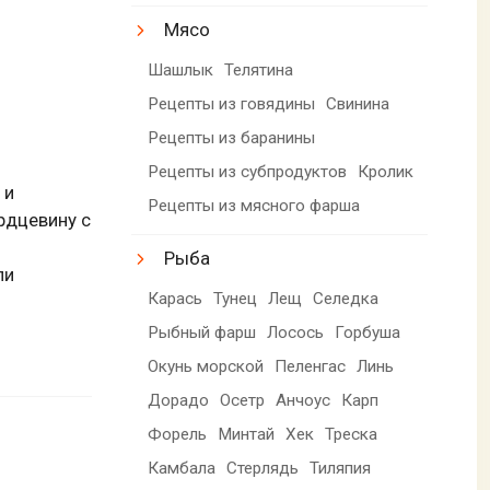
Мясо
Шашлык
Телятина
Рецепты из говядины
Свинина
Рецепты из баранины
Рецепты из субпродуктов
Кролик
 и
Рецепты из мясного фарша
рдцевину с
Рыба
ли
Карась
Тунец
Лещ
Селедка
Рыбный фарш
Лосось
Горбуша
Окунь морской
Пеленгас
Линь
Дорадо
Осетр
Анчоус
Карп
Форель
Минтай
Хек
Треска
Камбала
Стерлядь
Тиляпия