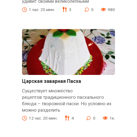
удивит своими великолепными
1 час. 25 мин.
3
0
980
Царская заварная Пасха
Существует множество
рецептов традиционного пасхального
блюда – творожной пасхи. Но условно их
можно разделить
12 час. 20 мин.
4
0
1к.