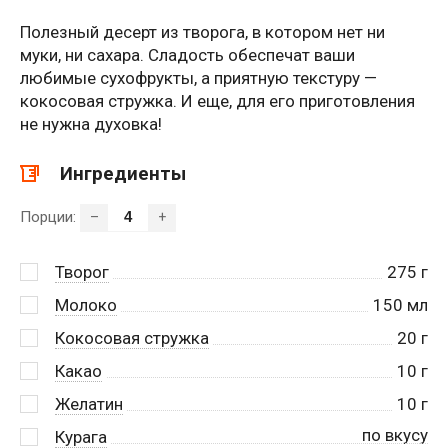
Полезный десерт из творога, в котором нет ни
муки, ни сахара. Сладость обеспечат ваши
любимые сухофрукты, а приятную текстуру —
кокосовая стружка. И еще, для его приготовления
не нужна духовка!
Ингредиенты
Порции:
–
+
Творог
275
г
Молоко
150
мл
Кокосовая стружка
20
г
Какао
10
г
Желатин
10
г
по вкусу
Курага