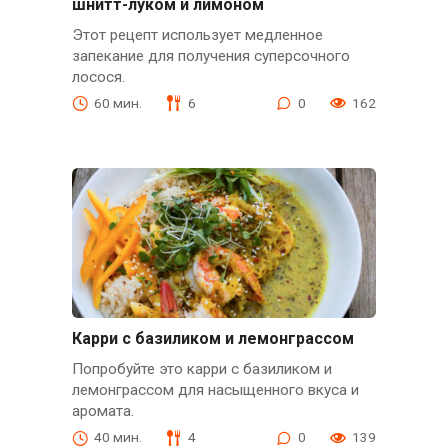
шнитт-луком и лимоном
Этот рецепт использует медленное
запекание для получения суперсочного
лосося.
60 мин.
6
0
162
Карри с базиликом и лемонграссом
Попробуйте это карри с базиликом и
лемонграссом для насыщенного вкуса и
аромата.
40 мин.
4
0
139