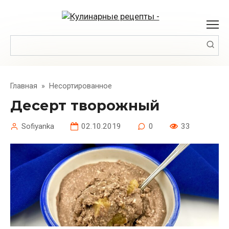
Перейти
к
контенту
Поиск:
Главная
»
Несортированное
Десерт творожный
Sofiyanka
02.10.2019
0
33