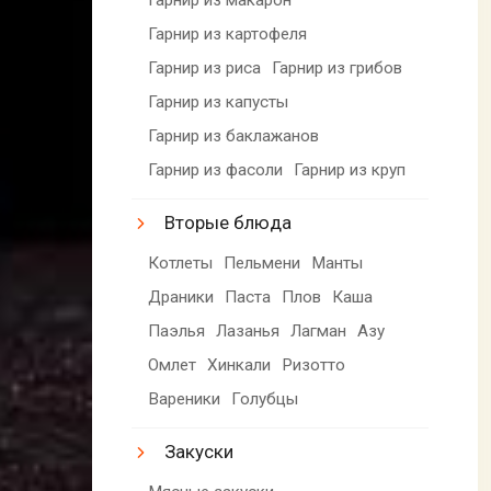
Гарнир из картофеля
Гарнир из риса
Гарнир из грибов
Гарнир из капусты
Гарнир из баклажанов
Гарнир из фасоли
Гарнир из круп
Вторые блюда
Котлеты
Пельмени
Манты
Драники
Паста
Плов
Каша
Паэлья
Лазанья
Лагман
Азу
Омлет
Хинкали
Ризотто
Вареники
Голубцы
Закуски