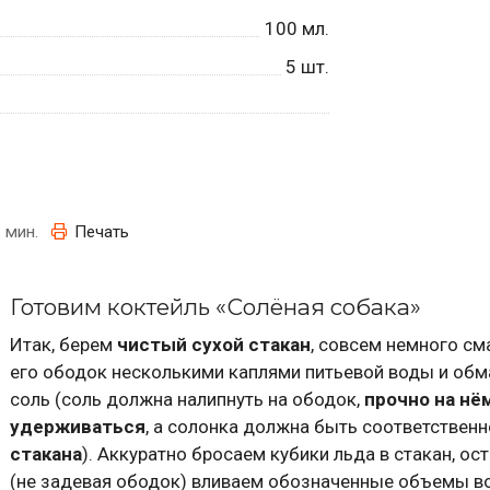
100
мл.
5
шт.
 мин.
Печать
Готовим коктейль «Солёная собака»
Итак, берем
чистый сухой стакан
, совсем немного с
его ободок несколькими каплями питьевой воды и обм
соль (соль должна налипнуть на ободок,
прочно на нё
удерживаться
, а солонка должна быть соответствен
стакана
). Аккуратно бросаем кубики льда в стакан, о
(не задевая ободок) вливаем обозначенные объемы в