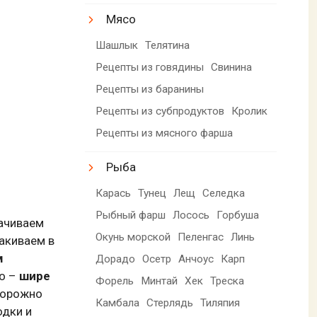
Мясо
Шашлык
Телятина
Рецепты из говядины
Свинина
Рецепты из баранины
Рецепты из субпродуктов
Кролик
Рецепты из мясного фарша
Рыба
Карась
Тунец
Лещ
Селедка
Рыбный фарш
Лосось
Горбуша
мачиваем
Окунь морской
Пеленгас
Линь
акиваем в
м
Дорадо
Осетр
Анчоус
Карп
но –
шире
Форель
Минтай
Хек
Треска
сторожно
Камбала
Стерлядь
Тиляпия
одки и