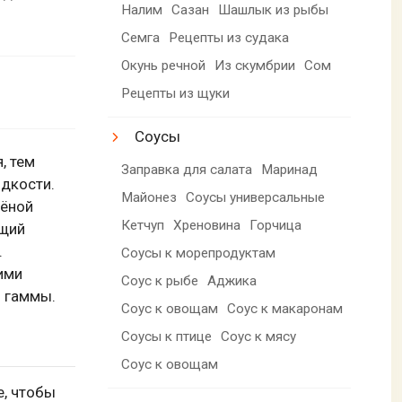
Налим
Сазан
Шашлык из рыбы
Семга
Рецепты из судака
Окунь речной
Из скумбрии
Сом
Рецепты из щуки
Соусы
, тем
Заправка для салата
Маринад
дкости.
Майонез
Соусы универсальные
лёной
Кетчуп
Хреновина
Горчица
ющий
.
Соусы к морепродуктам
ими
Соус к рыбе
Аджика
й гаммы.
Соус к овощам
Соус к макаронам
Соусы к птице
Соус к мясу
Соус к овощам
е, чтобы