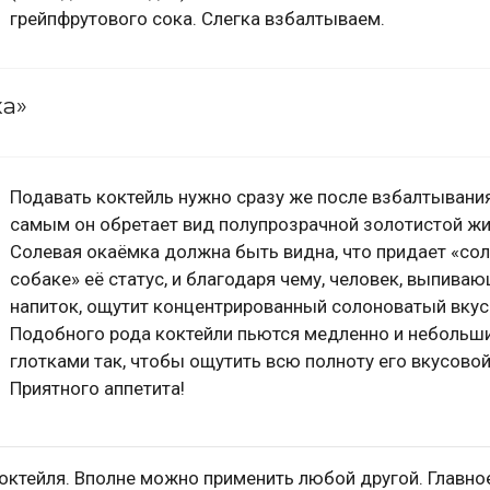
грейпфрутового сока. Слегка взбалтываем.
ка»
Подавать коктейль нужно сразу же после взбалтывания
самым он обретает вид полупрозрачной золотистой жи
Солевая окаёмка должна быть видна, что придает «со
собаке» её статус, и благодаря чему, человек, выпива
напиток, ощутит концентрированный солоноватый вкус
Подобного рода коктейли пьются медленно и небольш
глотками так, чтобы ощутить всю полноту его вкусово
Приятного аппетита!
коктейля. Вполне можно применить любой другой. Главно