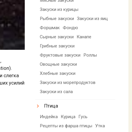
Мясные закуски
Закуски из курицы
Рыбные закуски
Закуски из яиц
Форшмак
Фондю
Сырные закуски
Канапе
Грибные закуски
Фруктовые закуски
Роллы
,
Овощные закуски
ion).
Хлебные закуски
и слегка
Закуски из морепродуктов
ших усилий
Закуски из сала
Птица
Индейка
Курица
Гусь
Рецепты из фарша птицы
Утка