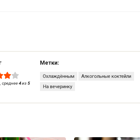
г
Метки:
Охлаждённым
Алкогольные коктейли
, среднее
4
из
5
На вечеринку