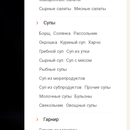
Сырные салаты
Мясные салаты
Супы
Борщ
Солянка
Рассольник
Окрошка
Куриный суп
Харчо
Грибной суп
Суп из утки
Сырный суп
Суп с мясом
Рыбные супы
Суп из морепродуктов
Суп из субпродуктов
Прочие супы
Молочные супы
Бульоны
Свекольник
Овощные супы
Гарнир
Гарнир из макарон